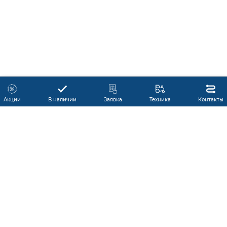
Акции
В наличии
Заявка
Техника
Контакты
КАТАЛОГ ПРОДУКЦИИ
ГАРАНТИЯ
В НАЛИЧИИ
ПРОИЗВОДИТЕЛИ