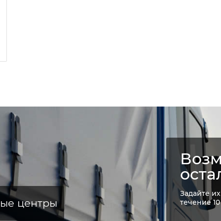
Возм
оста
Задайте их
ные центры
течение 10