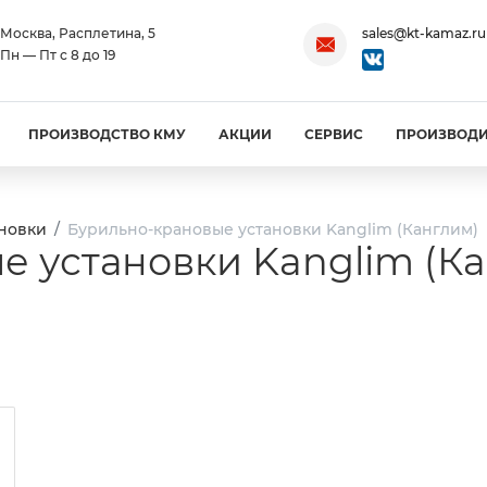
Москва, Расплетина, 5
sales@kt-kamaz.ru
Пн — Пт с 8 до 19
ПРОИЗВОДСТВО КМУ
АКЦИИ
СЕРВИС
ПРОИЗВОД
новки
Бурильно-крановые установки Kanglim (Канглим)
е установки Kanglim (К