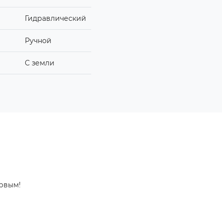
Гидравлический
Ручной
С земли
ервым!