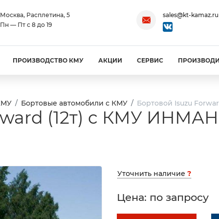
Москва, Расплетина, 5
sales@kt-kamaz.ru
Пн — Пт с 8 до 19
ПРОИЗВОДСТВО КМУ
АКЦИИ
СЕРВИС
ПРОИЗВОД
КМУ
Бортовые автомобили с КМУ
Бортовой Isuzu Forwar
ward (12т) c КМУ ИНМАН 
Уточнить наличие
?
Цена: по запросу