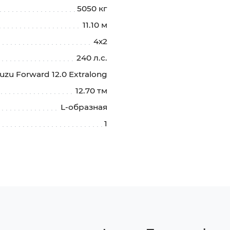
5050 кг
11.10 м
4х2
240 л.с.
suzu Forward 12.0 Extralong
12.70 тм
L-образная
1