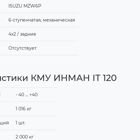
ISUZU MZW6P
6-ступенчатая, механическая
4х2 / задние
Отсутствует
истики КМУ ИНМАН IT 120
C
- 40 ... +40
1 016 кг
кций
1 шт.
2 000 кг