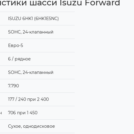
стики шасси Isuzu Forward
ISUZU 6HK1 (6HK1E5NC)
SOHC, 24-клапанный
Евро-5
6 / рядное
SOHC, 24-клапанный
7.790
177 / 240 при 2 400
н
706 при 1 450
Сухое, однодисковое