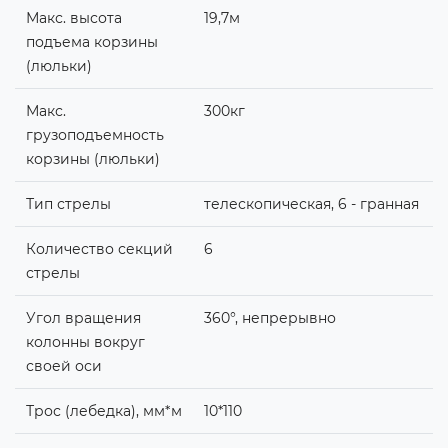
Макс. высота
19,7м
подъема корзины
(люльки)
Макс.
300кг
грузоподъемность
корзины (люльки)
Тип стрелы
телескопическая, 6 - гранная
Количество секций
6
стрелы
Угол вращения
360°, непрерывно
колонны вокруг
своей оси
Трос (лебедка), мм*м
10*110