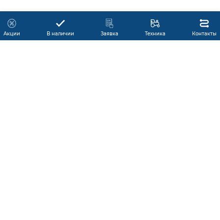
Акции
В наличии
Заявка
Техника
Контакты
КАТАЛОГ ПРОДУКЦИИ
ГАРАНТИЯ
В НАЛИЧИИ
ПРОИЗВОДИТЕЛИ
ПРОИЗВОДСТВО КМУ
ДОСТАВКА
АКЦИИ
ЛИЗИНГ
СЕРВИС
ЗАПЧАСТИ