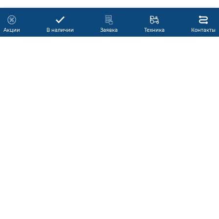
Акции
В наличии
Заявка
Техника
Контакты
КАТАЛОГ ПРОДУКЦИИ
ГАРАНТИЯ
В НАЛИЧИИ
ПРОИЗВОДИТЕЛИ
ПРОИЗВОДСТВО КМУ
ДОСТАВКА
АКЦИИ
ЛИЗИНГ
СЕРВИС
ЗАПЧАСТИ
НОВОСТИ
КОНТАКТЫ