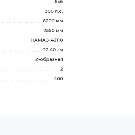
6х6
300 л.с.
6200 мм
2550 мм
КАМАЗ-43118
22.40 тм
Z-образная
2
400