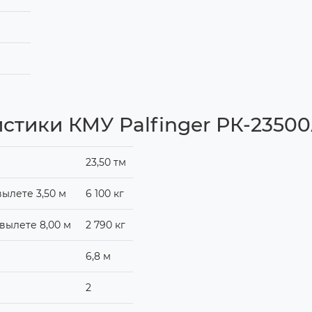
стики КМУ Palfinger РК-2350
23,50 тм
ылете 3,50 м
6 100 кг
вылете 8,00 м
2 790 кг
6,8 м
2