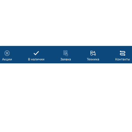
Акции
В наличии
Заявка
Техника
Контакты
КАТАЛОГ ПРОДУКЦИИ
ГАРАНТИЯ
В НАЛИЧИИ
ПРОИЗВОДИТЕЛИ