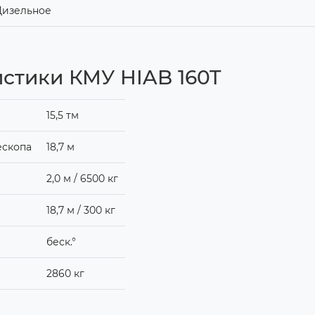
Дизельное
истики КМУ HIAB 160T
15,5 тм
ескопа
18,7 м
2,0 м / 6500 кг
18,7 м / 300 кг
беск.°
2860 кг