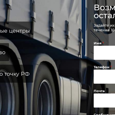
Возм
оста
Задайте их
ные центры
течение 10
Имя
во
Телефон
ю точку РФ
Почта
Сообщение