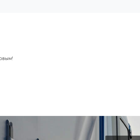
ервым!