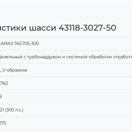
стики шасси 43118-3027-50
АМАЗ 740.705-300
изельный с турбонаддувом и системой обработки отработ
, V-образное
1762
8
21 (300 л.с.)
275