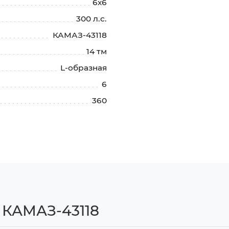
6х6
300 л.с.
КАМАЗ-43118
14 тм
L-образная
6
360
 КАМАЗ-43118