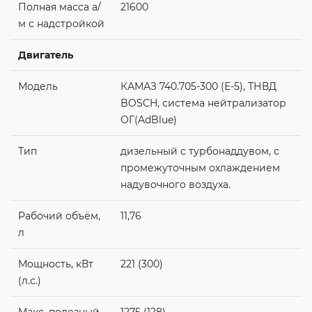
Полная масса а/
21600
м с надстройкой
Двигатель
Модель
КАМАЗ 740.705-300 (Е-5), ТНВД
BOSCH, система нейтрализатор
ОГ(AdBlue)
Тип
дизельный с турбонаддувом, с
промежуточным охлаждением
надувочного воздуха.
Рабочий объём,
11,76
л
Мощность, кВт
221 (300)
(л.с.)
Макс. полезный
1275 (128)