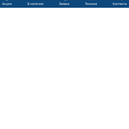
Акции
В наличии
Заявка
Техника
Контакты
КАТАЛОГ ПРОДУКЦИИ
ГАРАНТИЯ
В НАЛИЧИИ
ПРОИЗВОДИТЕЛИ
ПРОИЗВОДСТВО КМУ
ДОСТАВКА
АКЦИИ
ЛИЗИНГ
СЕРВИС
ЗАПЧАСТИ
НОВОСТИ
КОНТАКТЫ
О КОМПАНИИ