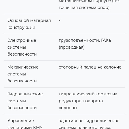
металлическом корпусе (4-х
точечная система опор)
Основной материал
-
конструкции
Электронные
грузоподъемности, ГАКа
системы
(проводная)
безопасности
Механические
стопорный палец на колонне
системы
безопасности
Гидравлические
гидравлический тормоз на
системы
редукторе поворота
безопасности
колонны
Управление
адаптивная гидравлическая
функциями КМУ
система плавного пуска,