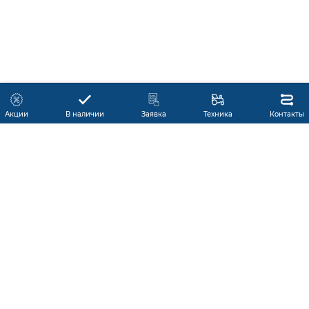
Акции
В наличии
Заявка
Техника
Контакты
КАТАЛОГ ПРОДУКЦИИ
ГАРАНТИЯ
В НАЛИЧИИ
ПРОИЗВОДИТЕЛИ
ПРОИЗВОДСТВО КМУ
ДОСТАВКА