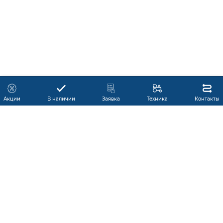
Акции
В наличии
Заявка
Техника
Контакты
КАТАЛОГ ПРОДУКЦИИ
ГАРАНТИЯ
В НАЛИЧИИ
ПРОИЗВОДИТЕЛИ