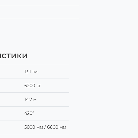
истики
13.1 тм
6200 кг
14.7 м
420°
5000 мм / 6600 мм