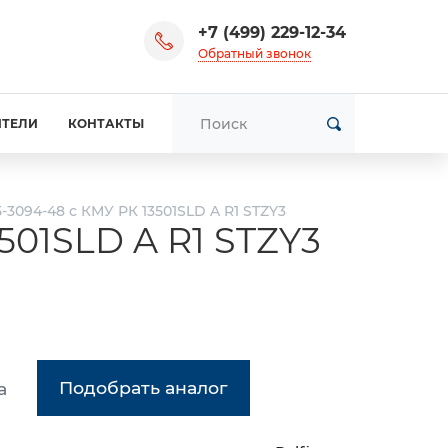
+7 (499) 229-12-34
Обратный звонок
ИТЕЛИ
КОНТАКТЫ
3094-48 с КМУ РК 13501SLD A R1 STZY3
501SLD A R1 STZY3
Подобрать аналог