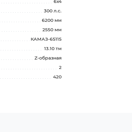
6х4
300 л.с.
6200 мм
2550 мм
КАМАЗ-65115
13.10 тм
Z-образная
2
420