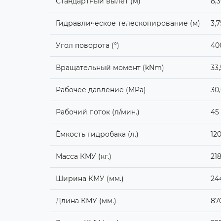
Стандартный вылет (м)
8,
Гидравлическое телескопирование (м)
3,7
Угол поворота (°)
40
Вращательный момент (kNm)
33,
Рабочее давление (MPa)
30
Рабочий поток (л/мин.)
45
Ёмкость гидробака (л.)
12
Масса КМУ (кг.)
21
Ширина КМУ (мм.)
24
Длина КМУ (мм.)
87