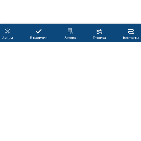
Акции
В наличии
Заявка
Техника
Контакты
КАТАЛОГ ПРОДУКЦИИ
ГАРАНТИЯ
В НАЛИЧИИ
ПРОИЗВОДИТЕЛИ
ПРОИЗВОДСТВО КМУ
ДОСТАВКА
АКЦИИ
ЛИЗИНГ