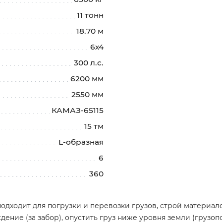
11 тонн
18.70 м
6х4
300 л.с.
6200 мм
2550 мм
КАМАЗ-65115
15 тм
L-образная
6
360
подходит для погрузки и перевозки грузов, строй материал
ение (за забор), опустить груз ниже уровня земли (грузопод