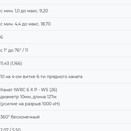
с мин. 1,0 до макс. 9,20
с мин. 4,4 до макс. 18,70
6
с 1° до 76° / 11
11,43 (1,166)
10 на 4-ом витке 6-ти прядного каната
Канат IWRC 6 X P - WS (26)
диаметр 10мм, длина 127м
(усилие на разрыв 1000 кН)
360° бесконечный
2,07 / 5,50