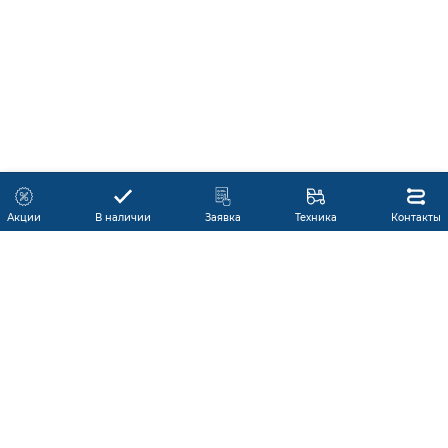
Акции
В наличии
Заявка
Техника
Контакты
КАТАЛОГ ПРОДУКЦИИ
ГАРАНТИЯ
В НАЛИЧИИ
ПРОИЗВОДИТЕЛИ