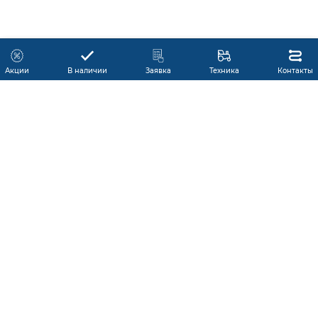
Акции
В наличии
Заявка
Техника
Контакты
КАТАЛОГ ПРОДУКЦИИ
ГАРАНТИЯ
В НАЛИЧИИ
ПРОИЗВОДИТЕЛИ
ПРОИЗВОДСТВО КМУ
ДОСТАВКА
АКЦИИ
ЛИЗИНГ
СЕРВИС
ЗАПЧАСТИ