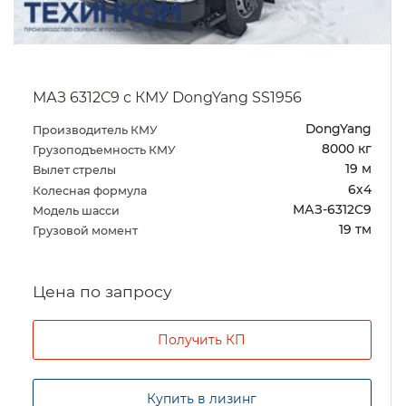
МАЗ 6312С9 с КМУ DongYang SS1956
DongYang
Производитель КМУ
8000 кг
Грузоподъемность КМУ
19 м
Вылет стрелы
6х4
Колесная формула
МАЗ-6312С9
Модель шасси
19 тм
Грузовой момент
Цена по запросу
Получить КП
Купить в лизинг