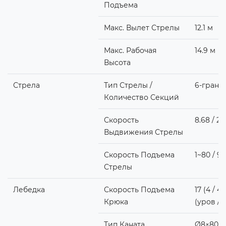
Подъема
Макс. Вылет Стрелы
12.1 м
Макс. Рабочая
14.9 м
Высота
Стрела
Тип Стрелы /
6-гранн
Количество Секций
Скорость
8.68 / 23
Выдвижения Стрелы
Скорость Подъема
1~80 / 9 
Стрелы
Лебедка
Скорость Подъема
17 (4 / 4
Крюка
(уров / 
Тип Каната
Ø8×80m 