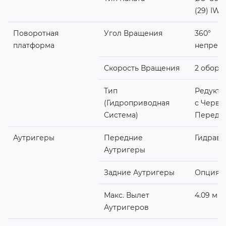
(29) IW
Поворотная
Угол Вращения
360°
платформа
непрер
Скорость Вращения
2 оборот
Тип
Редукто
(Гидроприводная
с Червя
Система)
Переда
Аутригеры
Передние
Гидравл
Аутригеры
Задние Аутригеры
Опция
Макс. Вылет
4.09 м
Аутригеров