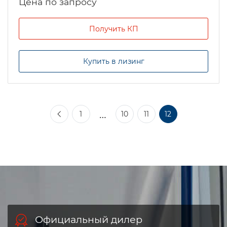
Цена по запросу
Получить КП
Купить в лизинг
…
1
10
11
12
Официальный дилер