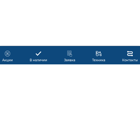
Акции
В наличии
Заявка
Техника
Контакты
КАТАЛОГ ПРОДУКЦИИ
ГАРАНТИЯ
В НАЛИЧИИ
ПРОИЗВОДИТЕЛИ