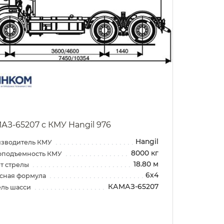
АЗ-65207 с КМУ Hangil 976
Hangil
зводитель КМУ
8000 кг
оподъемность КМУ
18.80 м
т стрелы
6х4
сная формула
КАМАЗ-65207
ль шасси