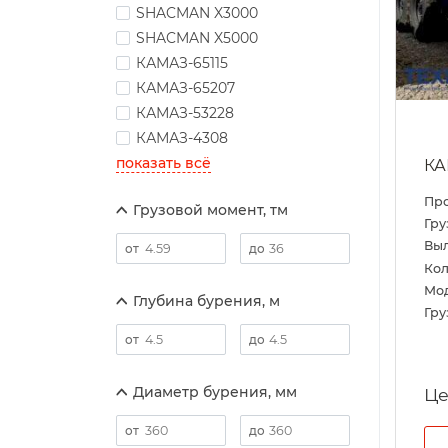
SHACMAN X3000
SHACMAN X5000
КАМАЗ-65115
КАМАЗ-65207
КАМАЗ-53228
КАМАЗ-4308
показать всё
КА
Пр
Грузовой момент, тм
Гру
Выл
Кол
Мо
Глубина бурения, м
Гру
Диаметр бурения, мм
Це