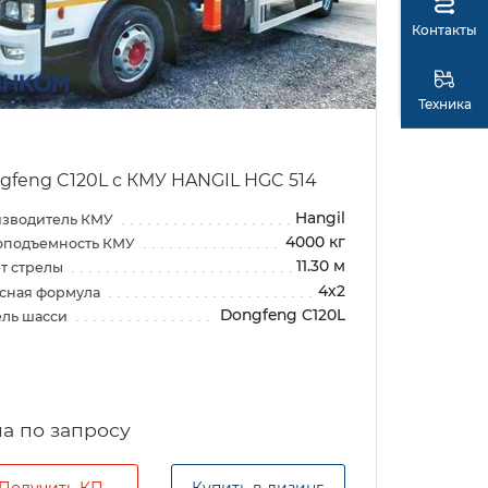
Контакты
Техника
gfeng C120L с КМУ HANGIL HGC 514
Hangil
зводитель КМУ
4000 кг
оподъемность КМУ
11.30 м
т стрелы
4х2
сная формула
Dongfeng C120L
ль шасси
а по запросу
Получить КП
Купить в лизинг