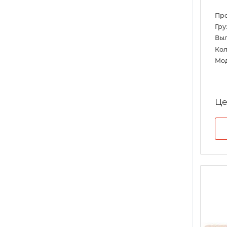
Пр
Гру
Выл
Кол
Мо
Це