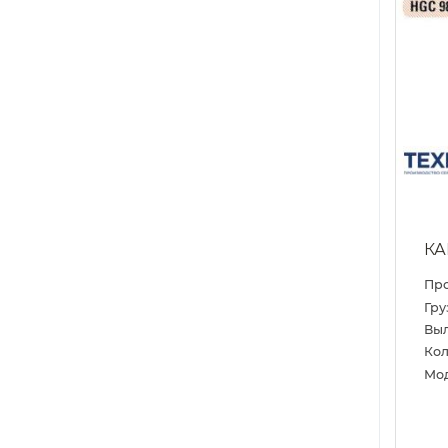
КА
Пр
Гру
Выл
Кол
Мо