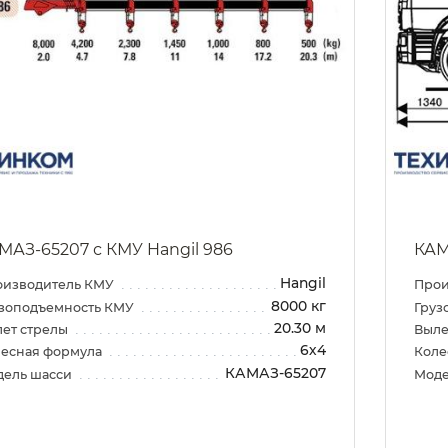
МАЗ-65207 с КМУ Hangil 986
КАМ
Hangil
оизводитель КМУ
Прои
8000 кг
зоподъемность КМУ
Груз
20.30 м
ет стрелы
Выле
6х4
есная формула
Коле
КАМАЗ-65207
дель шасси
Моде