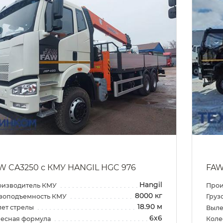
W CA3250 с КМУ HANGIL HGC 976
FAW
Hangil
оизводитель КМУ
Прои
8000 кг
зоподъемность КМУ
Груз
18.90 м
ет стрелы
Выле
6х6
есная формула
Коле