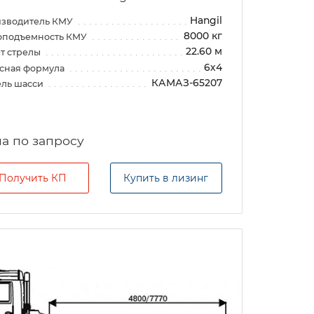
Hangil
зводитель КМУ
8000 кг
оподъемность КМУ
22.60 м
т стрелы
6х4
сная формула
КАМАЗ-65207
ль шасси
а по запросу
Получить КП
Купить в лизинг