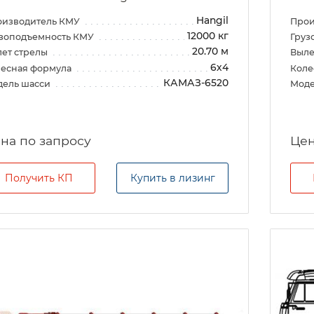
Hangil
оизводитель КМУ
Прои
12000 кг
зоподъемность КМУ
Груз
20.70 м
ет стрелы
Выле
6х4
есная формула
Коле
КАМАЗ-6520
дель шасси
Моде
на по запросу
Цен
Получить КП
Купить в лизинг