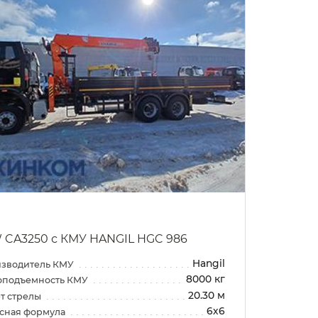
 CA3250 с КМУ HANGIL HGC 986
Hangil
зводитель КМУ
8000 кг
оподъемность КМУ
20.30 м
т стрелы
6х6
сная формула