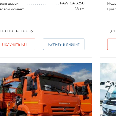
FAW CA 3250
дель шасси
Моде
18 тм
зовой момент
Груз
на по запросу
Цен
Получить КП
Купить в лизинг