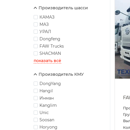
Производитель шасси
КАМАЗ
МАЗ
УРАЛ
Dongfeng
FAW Trucks
SHACMAN
показать всё
Производитель КМУ
DongYang
Hangil
FA
Инман
Kanglim
Пр
Unic
Гру
Soosan
Выл
Horyong
Кол