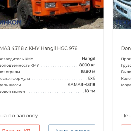
МАЗ 43118 с КМУ Hangil HGC 976
Don
Hangil
оизводитель КМУ
Прои
8000 кг
зоподъемность КМУ
Груз
18.80 м
ет стрелы
Выле
6х6
есная формула
Коле
КАМАЗ-43118
дель шасси
Моде
18 тм
зовой момент
на по запросу
Цен
Получить КП
Купить в лизинг