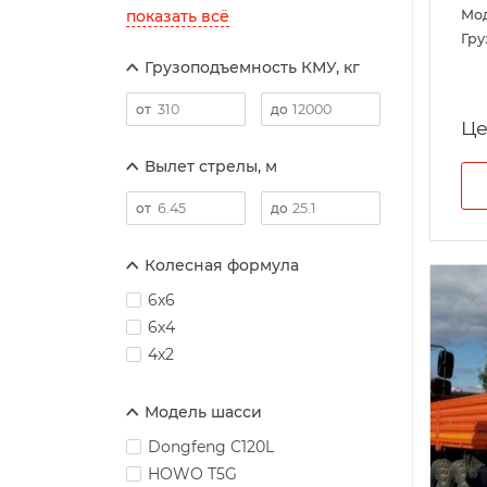
показать всё
Мо
Гру
Грузоподъемность КМУ, кг
Це
Вылет стрелы, м
Колесная формула
6х6
6х4
4х2
Модель шасси
Dongfeng C120L
HOWO Т5G