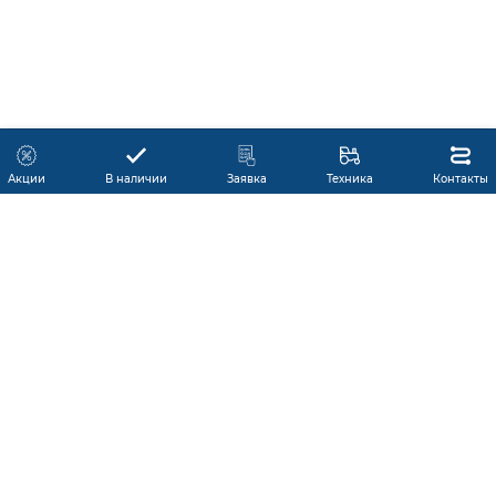
Акции
В наличии
Заявка
Техника
Контакты
КАТАЛОГ ПРОДУКЦИИ
ГАРАНТИЯ
В НАЛИЧИИ
ПРОИЗВОДИТЕЛИ
ПРОИЗВОДСТВО КМУ
ДОСТАВКА