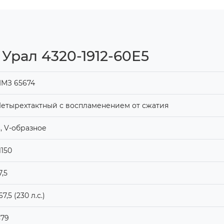
Урал 4320-1912-60Е5
ЯМЗ 65674
етырехтактный с воспламенением от сжатия
, V-образное
1150
7,5
67,5 (230 л.с.)
879