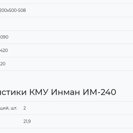
200х500-508
6090
420
620
истики КМУ Инман ИМ-240
ий, шт.
2
21,9