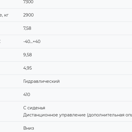
7300
, кг
2900
7,58
С
-40...+40
9,58
4,95
Гидравлический
410
С сиденья
Дистанционное управление (дополнительная оп
Вниз