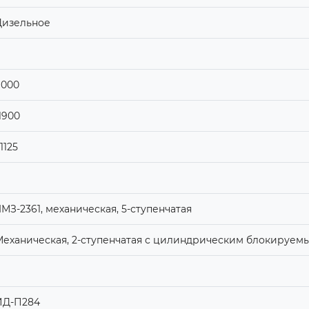
Дизельное
9000
1900
1125
МЗ-2361, механическая, 5-ступенчатая
Механическая, 2-ступенчатая с цилиндрическим блокиру
ИД-П284