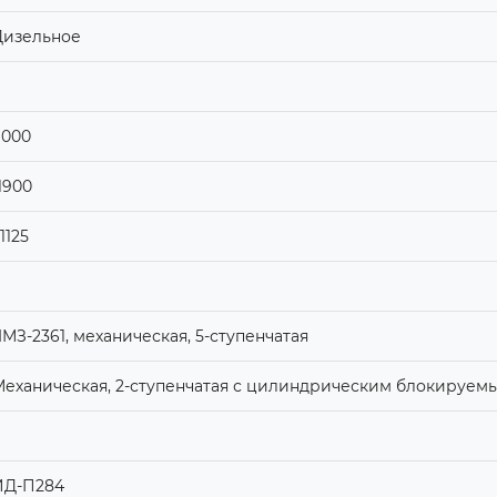
Дизельное
9000
1900
1125
МЗ-2361, механическая, 5-ступенчатая
Механическая, 2-ступенчатая с цилиндрическим блокиру
ИД-П284