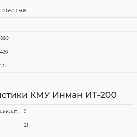
200х500-508
6090
420
620
истики КМУ Инман ИТ-200
ий, шт.
5
21