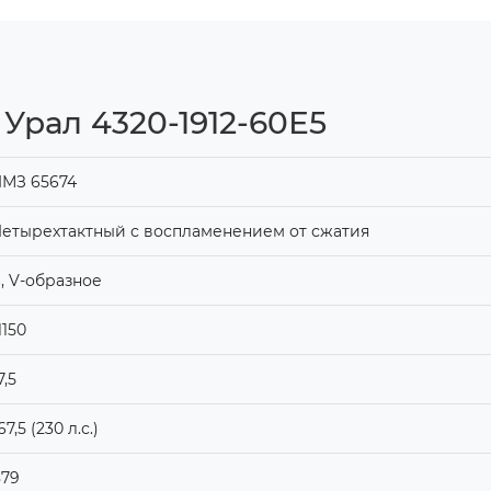
Урал 4320-1912-60Е5
ЯМЗ 65674
етырехтактный с воспламенением от сжатия
, V-образное
1150
7,5
67,5 (230 л.с.)
879