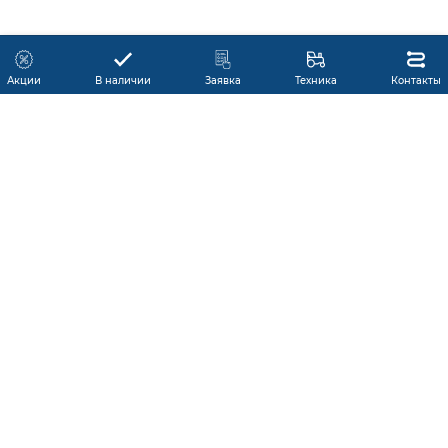
Акции
В наличии
Заявка
Техника
Контакты
КАТАЛОГ ПРОДУКЦИИ
ГАРАНТИЯ
В НАЛИЧИИ
ПРОИЗВОДИТЕЛИ
ПРОИЗВОДСТВО КМУ
ДОСТАВКА
АКЦИИ
ЛИЗИНГ
СЕРВИС
ЗАПЧАСТИ