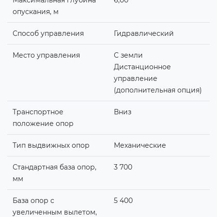
Максимальная глубина
6,00
опускания, м
Способ управления
Гидравлический
Место управления
С земли
Дистанционное
управление
(дополнительная опция)
Транспортное
Вниз
положение опор
Тип выдвижных опор
Механические
Стандартная база опор,
3 700
мм
База опор с
5 400
увеличенным вылетом,