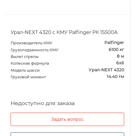
Урал 5557-4112-80Е5 с КМУ Palfinger РК
15500A
Palfinger
Производитель КМУ
6100 кг
Грузоподъемность КМУ
8 м
Вылет стрелы
6х6
Колесная формула
FAW CA 3250
Модель шасси
14.40 тм
Грузовой момент