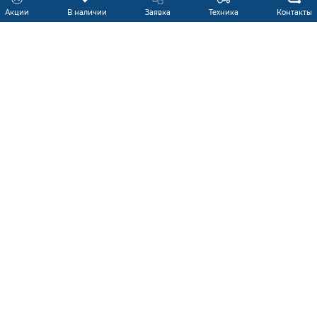
Акции
В наличии
Заявка
Техника
Контакты
КАТАЛОГ ПРОДУКЦИИ
ГАРАНТИЯ
В НАЛИЧИИ
ПРОИЗВОДИТЕЛИ
ПРОИЗВОДСТВО КМУ
ДОСТАВКА
АКЦИИ
ЛИЗИНГ
СЕРВИС
ЗАПЧАСТИ
НОВОСТИ
КОНТАКТЫ
О КОМПАНИИ