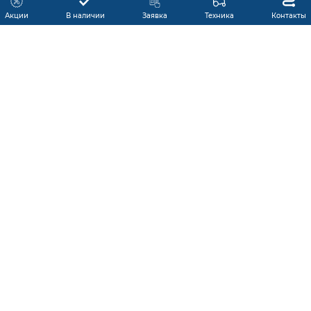
Акции
В наличии
Заявка
Техника
Контакты
КАТАЛОГ ПРОДУКЦИИ
ГАРАНТИЯ
В НАЛИЧИИ
ПРОИЗВОДИТЕЛИ
ПРОИЗВОДСТВО КМУ
ДОСТАВКА
АКЦИИ
ЛИЗИНГ
СЕРВИС
ЗАПЧАСТИ
НОВОСТИ
КОНТАКТЫ
О КОМПАНИИ