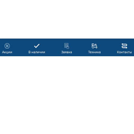
Акции
В наличии
Заявка
Техника
Контакты
КАТАЛОГ ПРОДУКЦИИ
ГАРАНТИЯ
В НАЛИЧИИ
ПРОИЗВОДИТЕЛИ
ПРОИЗВОДСТВО КМУ
ДОСТАВКА