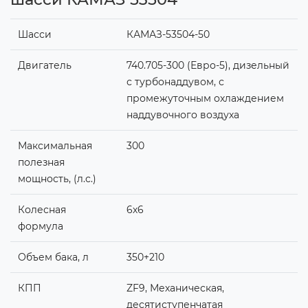
Шасси
КАМАЗ-53504-50
Двигатель
740.705-300 (Евро-5), дизельный
с турбонаддувом, с
промежуточным охлаждением
наддувочного воздуха
Максимальная
300
полезная
мощность, (л.с.)
Колесная
6х6
формула
Объем бака, л
350+210
КПП
ZF9, Механическая,
десятиступенчатая