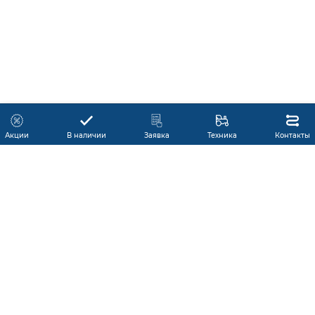
Акции
В наличии
Заявка
Техника
Контакты
КАТАЛОГ ПРОДУКЦИИ
ГАРАНТИЯ
В НАЛИЧИИ
ПРОИЗВОДИТЕЛИ