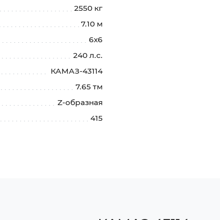
2550 кг
7.10 м
6х6
240 л.с.
КАМАЗ-43114
7.65 тм
Z-образная
415