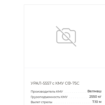
УРАЛ-5557 с КМУ СФ-75С
елмаш
Велмаш
Производитель КМУ
550 кг
2550 кг
Грузоподъемность КМУ
7.10 м
7.10 м
Вылет стрелы