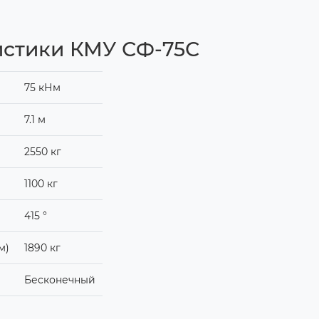
истики КМУ СФ-75С
75 кНм
7.1 м
2550 кг
1100 кг
415 °
м)
1890 кг
Бесконечный