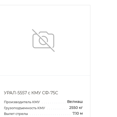
УРАЛ-5557 с КМУ СФ-75С
УРАЛ
Велмаш
Производитель КМУ
Произ
2550 кг
Грузоподъемность КМУ
Грузо
7.10 м
Вылет стрелы
Вылет