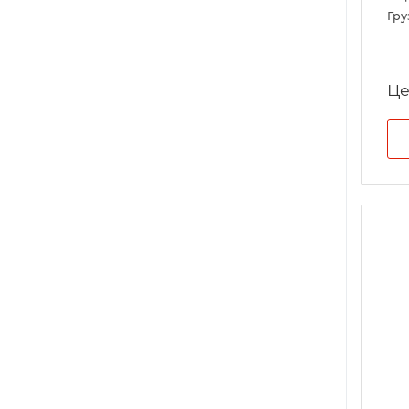
Гру
Це