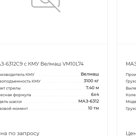
З-6312C9 с КМУ Велмаш VM10L74
МАЗ
Велмаш
оизводитель КМУ
Прои
3100 кг
зоподъемность КМУ
Груз
7.40 м
ет стрелы
Выле
6х4
есная формула
Коле
МАЗ-6312
дель шасси
Моде
10 тм
зовой момент
Груз
на по запросу
Цен