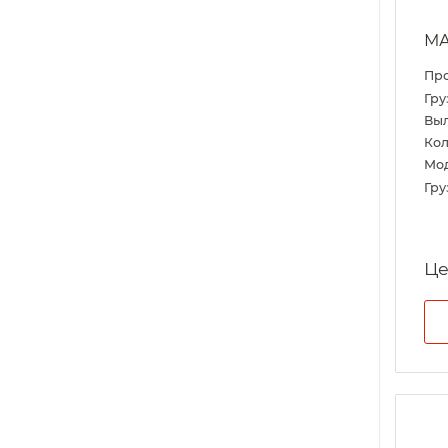
МА
Пр
Гру
Выл
Кол
Мо
Гру
Це