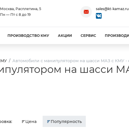
Москва, Расплетина, 5
sales@kt-kamaz.ru
Пн — Пт с 8 до 19
ПРОИЗВОДСТВО КМУ
АКЦИИ
СЕРВИС
ПРОИЗВОД
КМУ
Автомобили с манипулятором на шасси МАЗ с КМУ - 
ипулятором на шасси МА
овка:
Цена
Популярность