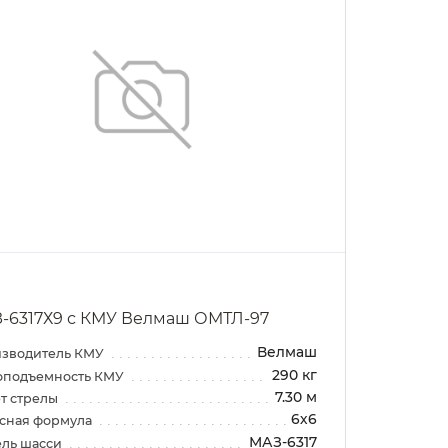
-6317Х9 с КМУ Велмаш ОМТЛ-97
Велмаш
зводитель КМУ
290 кг
оподъемность КМУ
7.30 м
т стрелы
6х6
сная формула
МАЗ-6317
ль шасси