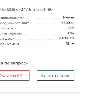
-6312B9 с КМУ Inman IT 180
Инман
зводитель КМУ
6600 кг
оподъемность КМУ
19 м
т стрелы
6х4
сная формула
МАЗ-6312
ль шасси
15 тм
овой момент
а по запросу
Получить КП
Купить в лизинг