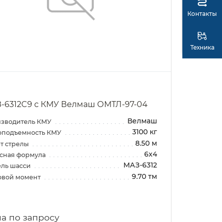
Контакты
Техника
-6312C9 с КМУ Велмаш ОМТЛ-97-04
Велмаш
зводитель КМУ
3100 кг
оподъемность КМУ
8.50 м
т стрелы
6х4
сная формула
МАЗ-6312
ль шасси
9.70 тм
овой момент
а по запросу