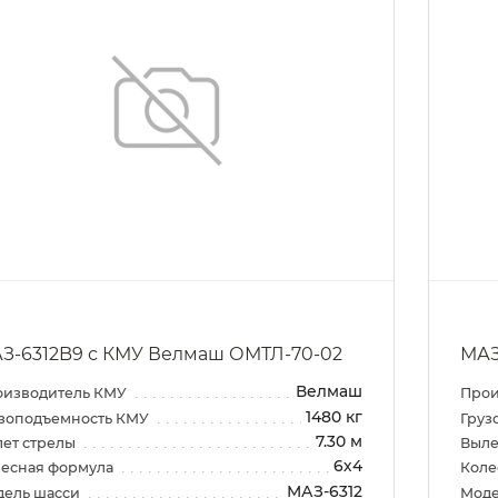
З-6312B9 с КМУ Велмаш ОМТЛ-70-02
МАЗ
Велмаш
оизводитель КМУ
Прои
1480 кг
зоподъемность КМУ
Груз
7.30 м
ет стрелы
Выле
6х4
есная формула
Коле
МАЗ-6312
дель шасси
Моде