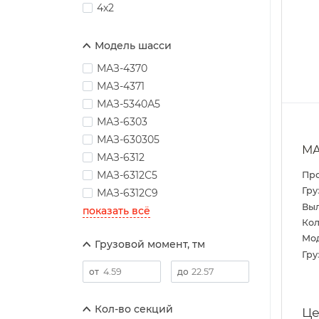
4х2
Модель шасси
МАЗ-4370
МАЗ-4371
МАЗ-5340А5
МАЗ-6303
МАЗ-630305
МА
МАЗ-6312
МАЗ-6312С5
Пр
Гру
МАЗ-6312С9
Выл
показать всё
Кол
Мо
Грузовой момент, тм
Гру
Кол-во секций
Це