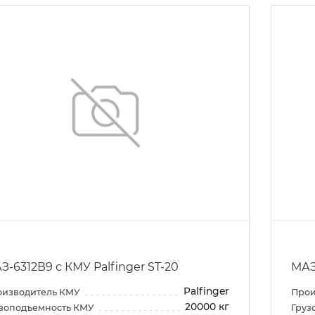
З-6312В9 с КМУ Palfinger ST-20
МАЗ
Palfinger
оизводитель КМУ
Прои
20000 кг
зоподъемность КМУ
Груз