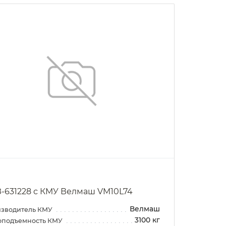
-631228 с КМУ Велмаш VM10L74
Велмаш
зводитель КМУ
3100 кг
оподъемность КМУ