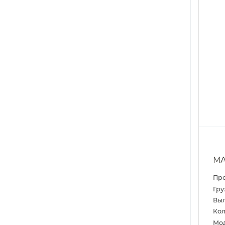
МА
Пр
Гру
Выл
Кол
Мо