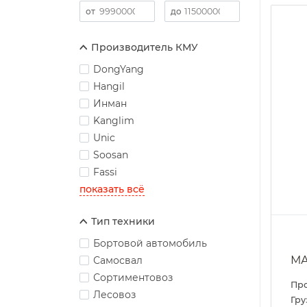
Производитель КМУ
DongYang
Hangil
Инман
Kanglim
Unic
Soosan
Fassi
показать всё
Тип техники
Бортовой автомобиль
МА
Самосвал
Сортиментовоз
Пр
Лесовоз
Гру