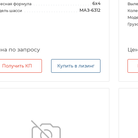
6х4
есная формула
Выле
МАЗ-6312
дель шасси
Коле
Моде
Груз
на по запросу
Цен
Получить КП
Купить в лизинг