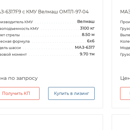
З-6317F9 с КМУ Велмаш ОМТЛ-97-04
МАЗ
Велмаш
оизводитель КМУ
Прои
3100 кг
зоподъемность КМУ
Груз
8.50 м
ет стрелы
Выле
6х6
есная формула
Коле
МАЗ-6317
дель шасси
Моде
9.70 тм
зовой момент
Груз
на по запросу
Цен
Получить КП
Купить в лизинг