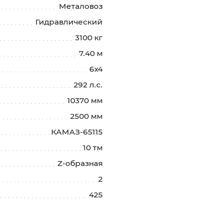
Металовоз
Гидравлический
3100 кг
7.40 м
6х4
292 л.с.
10370 мм
2500 мм
КАМАЗ-65115
10 тм
Z-образная
2
425