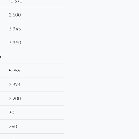
10 370
2 500
3 945
3 960
а
5 755
2 373
2 200
30
260