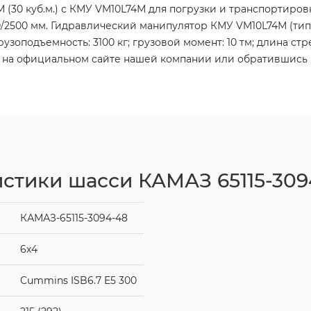
 (30 куб.м.) с КМУ VM10L74М для погрузки и транспортировк
70/2500 мм. Гидравлический манипулятор КМУ VM10L74М (ти
оподъемность: 3100 кг; грузовой момент: 10 тм; длина стрел
ку на официальном сайте нашей компании или обратившись
истики шасси КАМАЗ 65115-309
КАМАЗ-65115-3094-48
6х4
Cummins ISB6.7 E5 300