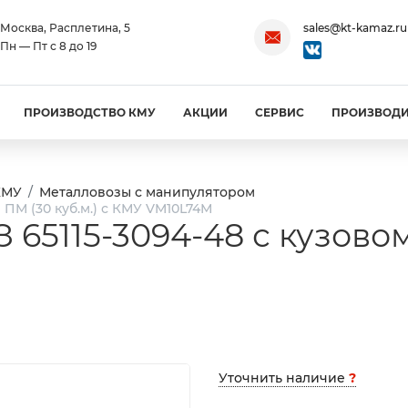
Москва, Расплетина, 5
sales@kt-kamaz.ru
Пн — Пт с 8 до 19
ПРОИЗВОДСТВО КМУ
АКЦИИ
СЕРВИС
ПРОИЗВОД
КМУ
Металловозы с манипулятором
 ПМ (30 куб.м.) с КМУ VM10L74М
5115-3094-48 с кузовом 
Уточнить наличие
?