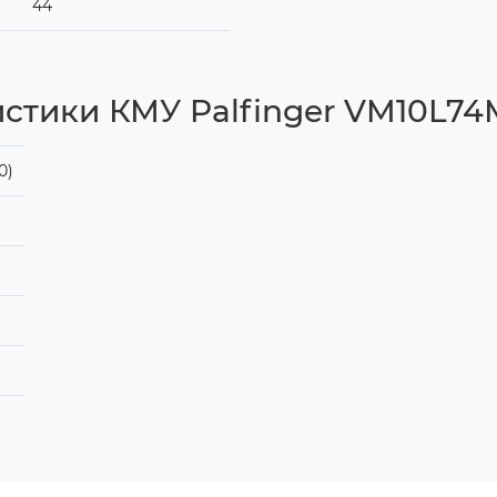
44
истики КМУ Palfinger VM10L74
0)