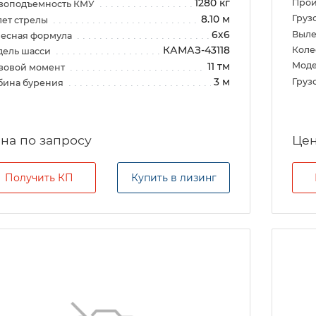
Прои
1280 кг
зоподъемность КМУ
Груз
8.10 м
ет стрелы
Выле
6х6
есная формула
Коле
КАМАЗ-43118
дель шасси
Моде
11 тм
зовой момент
Груз
3 м
бина бурения
на по запросу
Цен
Получить КП
Купить в лизинг