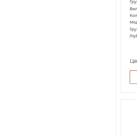
Гру
Выл
Кол
Мо
Гру
Глу
Це