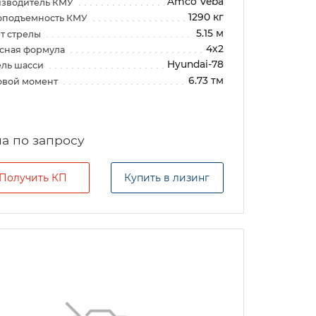
Amco Veba
зводитель КМУ
1290 кг
оподъемность КМУ
5.15 м
т стрелы
4х2
сная формула
Hyundai-78
ль шасси
6.73 тм
овой момент
а по запросу
Получить КП
Купить в лизинг