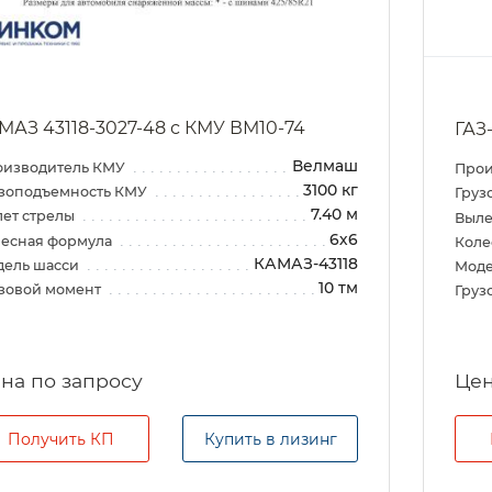
МАЗ 43118-3027-48 с КМУ ВМ10-74
ГАЗ
Велмаш
оизводитель КМУ
Прои
3100 кг
зоподъемность КМУ
Груз
7.40 м
ет стрелы
Выле
6х6
есная формула
Коле
КАМАЗ-43118
дель шасси
Моде
10 тм
зовой момент
Груз
на по запросу
Цен
Получить КП
Купить в лизинг