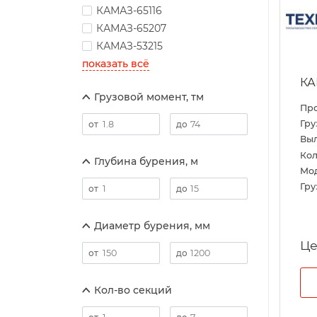
КАМАЗ-65116
КАМАЗ-65207
КАМАЗ-53215
показать всё
КА
Грузовой момент, тм
Пр
Гру
Выл
Кол
Глубина бурения, м
Мо
Гру
Диаметр бурения, мм
Це
Кол-во секций