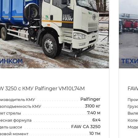
W 3250 с КМУ Palfinger VM10L74М
FAW
Palfinger
оизводитель КМУ
Прои
3100 кг
зоподъемность КМУ
Груз
7.40 м
ет стрелы
Выле
6х4
есная формула
Коле
FAW CA 3250
дель шасси
Моде
10 тм
зовой момент