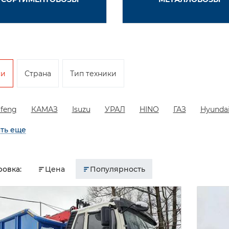
си
Страна
Тип техники
feng
КАМАЗ
Isuzu
УРАЛ
HINO
ГАЗ
Hyunda
ть еще
овка:
Цена
Популярность