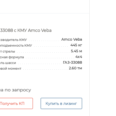
-33088 с КМУ Amco Veba
Amco Veba
зводитель КМУ
445 кг
оподъемность КМУ
5.45 м
т стрелы
4х4
сная формула
ГАЗ-33088
ль шасси
2.60 тм
овой момент
а по запросу
Получить КП
Купить в лизинг