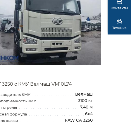
Контакты
Техника
 3250 с КМУ Велмаш VM10L74
Велмаш
зводитель КМУ
3100 кг
оподъемность КМУ
7.40 м
т стрелы
6х4
сная формула
FAW CA 3250
ль шасси