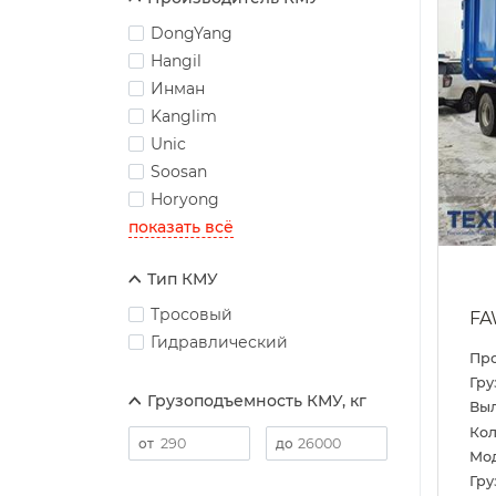
DongYang
Hangil
Инман
Kanglim
Unic
Soosan
Horyong
показать всё
Тип КМУ
Тросовый
FA
Гидравлический
Пр
Гру
Грузоподъемность КМУ, кг
Выл
Кол
Мо
Гру