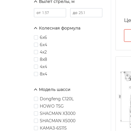
Вылет стрелы, м
Це
Колесная формула
6х6
6х4
4х2
8х8
4х4
8х4
Модель шасси
Dongfeng C120L
HOWO Т5G
SHACMAN X3000
SHACMAN X5000
КАМАЗ-65115