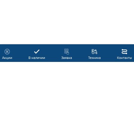
Акции
В наличии
Заявка
Техника
Контакты
КАТАЛОГ ПРОДУКЦИИ
ГАРАНТИЯ
В НАЛИЧИИ
ПРОИЗВОДИТЕЛИ