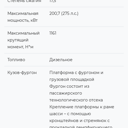
Степень сжатия
17,5
Максимальная
200,7 (275 л.с.)
мощность, кВт
Максимальный
1161
крутящий
момент, Н*м
Топливо
Дизельное
Кузов-фургон
Платформа с фургоном и
грузовой площадкой
Фургон состоит из
пассажирского
технологического отсека
Крепление платформы к раме
шасси – с помощью
кронштейнов и стремянок с
прокладкой демпфирующего