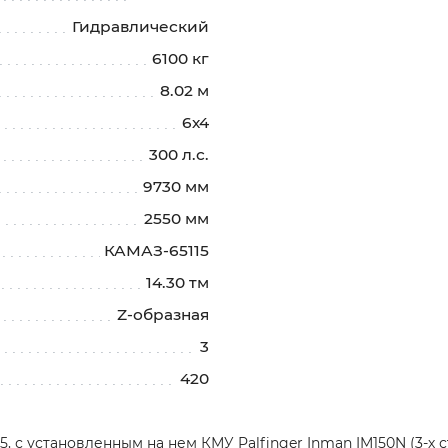
Гидравлический
6100 кг
8.02 м
6х4
300 л.с.
9730 мм
2550 мм
КАМАЗ-65115
14.30 тм
Z-образная
3
420
, с установленным на нем КМУ Palfinger Inman IM150N (3-х 