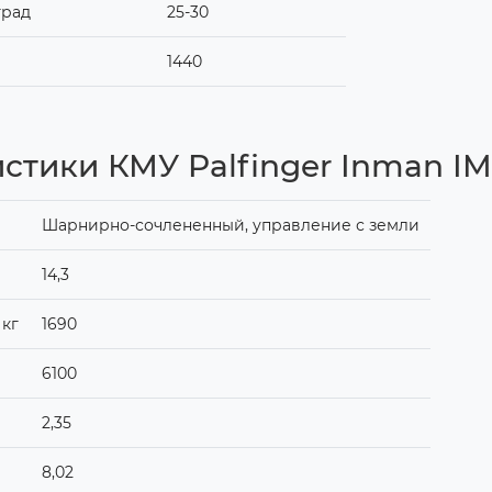
град
25-30
1440
стики КМУ Palfinger Inman I
Шарнирно-сочлененный, управление с земли
14,3
 кг
1690
6100
2,35
8,02