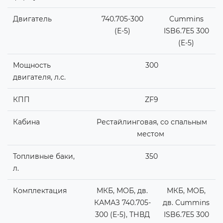
Двигатель
740.705-300
Cummins
(Е-5)
ISB6.7E5 300
(E-5)
Мощность
300
двигателя, л.с.
КПП
ZF9
Кабина
Рестайлинговая, со спальным
местом
Топливные баки,
350
л.
Комплектация
МКБ, МОБ, дв.
МКБ, МОБ,
КАМАЗ 740.705-
дв. Cummins
300 (Е-5), ТНВД
ISB6.7E5 300