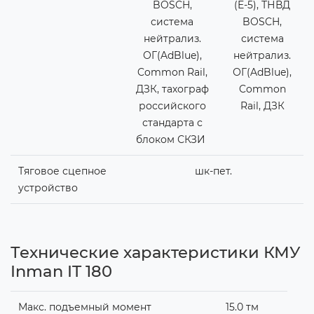
BOSCH,
(E-5), ТНВД
система
BOSCH,
нейтрализ.
система
ОГ(AdBlue),
нейтрализ.
Common Rail,
ОГ(AdBlue),
ДЗК, тахограф
Common
российского
Rail, ДЗК
стандарта с
блоком СКЗИ
Тяговое сцепное
шк-пет.
устройство
Технические характеристики КМУ
Inman IT 180
Макс. подъемный момент
15.0 тм