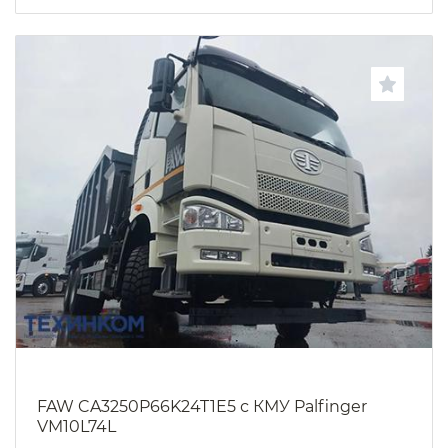
FAW CA3250P66K24T1E5 с КМУ Palfinger
VM10L74L