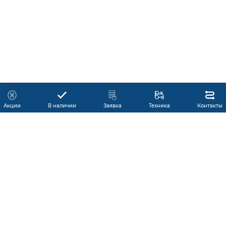
Акции
В наличии
Заявка
Техника
Контакты
КАТАЛОГ ПРОДУКЦИИ
ГАРАНТИЯ
В НАЛИЧИИ
ПРОИЗВОДИТЕЛИ