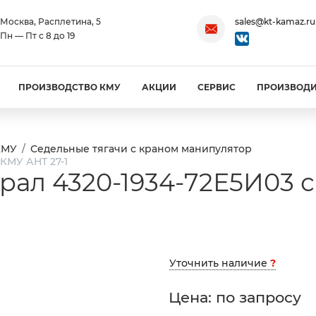
Москва, Расплетина, 5
sales@kt-kamaz.ru
Пн — Пт с 8 до 19
ПРОИЗВОДСТВО КМУ
АКЦИИ
СЕРВИС
ПРОИЗВОД
КМУ
Седельные тягачи с краном манипулятор
 КМУ АНТ 27-1
рал 4320-1934-72Е5И03 с
Уточнить наличие
?
Цена: по запросу