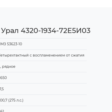
Урал 4320-1934-72Е5И03
МЗ 53623-10
етырехтактный с воспламенением от сжатия
, рядное
6650
7,5
00,7 (275 л.с.)
161