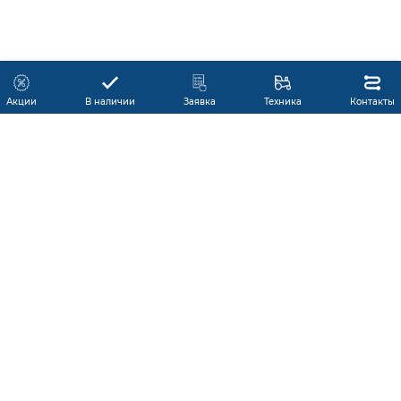
Акции
В наличии
Заявка
Техника
Контакты
КАТАЛОГ ПРОДУКЦИИ
ГАРАНТИЯ
В НАЛИЧИИ
ПРОИЗВОДИТЕЛИ
ПРОИЗВОДСТВО КМУ
ДОСТАВКА
АКЦИИ
ЛИЗИНГ