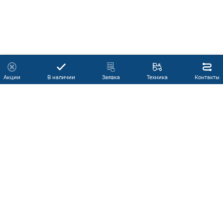
Акции
В наличии
Заявка
Техника
Контакты
КАТАЛОГ ПРОДУКЦИИ
ГАРАНТИЯ
В НАЛИЧИИ
ПРОИЗВОДИТЕЛИ
ПРОИЗВОДСТВО КМУ
ДОСТАВКА