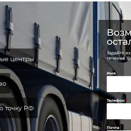
Возм
оста
Задайте их
ные центры
течение 10
Имя
во
Телефон
ю точку РФ
Почта