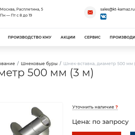
Москва, Расплетина, 5
sales@kt-kamaz.ru
Пн — Пт с 8 до 19
ПРОИЗВОДСТВО КМУ
АКЦИИ
СЕРВИС
ПРОИЗВОД
ование
Шнековые буры
Шнек-вставка, диаметр 500 мм (
метр 500 мм (3 м)
Уточнить наличие
?
Цена: по запросу