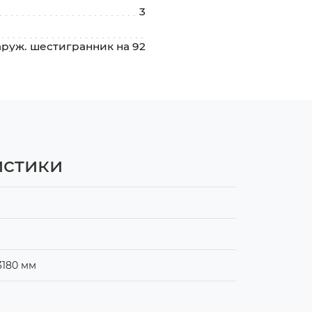
3
аруж. шестигранник на 92
истики
3180 мм