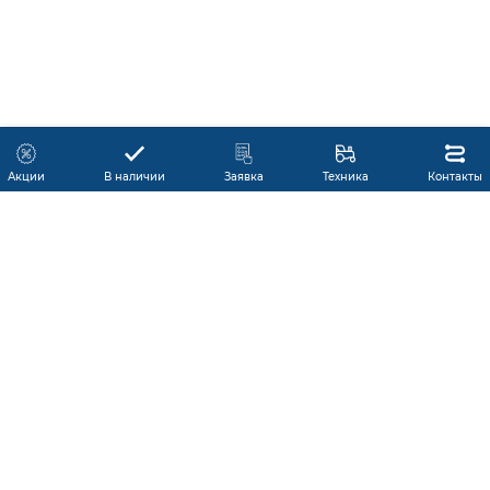
Акции
В наличии
Заявка
Техника
Контакты
КАТАЛОГ ПРОДУКЦИИ
ГАРАНТИЯ
В НАЛИЧИИ
ПРОИЗВОДИТЕЛИ
ПРОИЗВОДСТВО КМУ
ДОСТАВКА