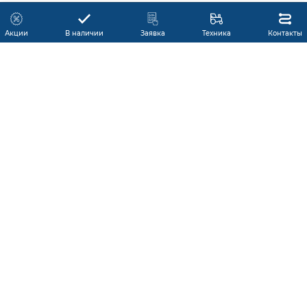
Акции
В наличии
Заявка
Техника
Контакты
КАТАЛОГ ПРОДУКЦИИ
ГАРАНТИЯ
В НАЛИЧИИ
ПРОИЗВОДИТЕЛИ
ПРОИЗВОДСТВО КМУ
ДОСТАВКА
АКЦИИ
ЛИЗИНГ
СЕРВИС
ЗАПЧАСТИ
НОВОСТИ
КОНТАКТЫ