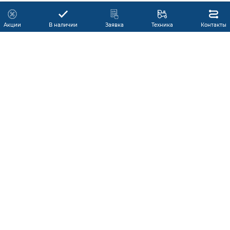
Акции
В наличии
Заявка
Техника
Контакты
КАТАЛОГ ПРОДУКЦИИ
ГАРАНТИЯ
В НАЛИЧИИ
ПРОИЗВОДИТЕЛИ
ПРОИЗВОДСТВО КМУ
ДОСТАВКА
АКЦИИ
ЛИЗИНГ
СЕРВИС
ЗАПЧАСТИ
НОВОСТИ
КОНТАКТЫ