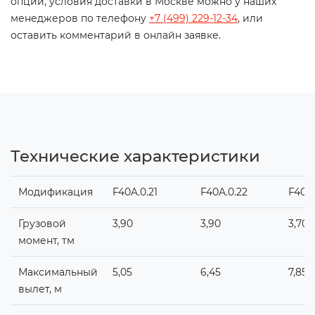
опций, условия доставки в Москве можно у наших
менеджеров по телефону
+7 (499) 229-12-34
, или
оставить комментарий в онлайн заявке.
Технические характеристики
Модификация
F40A.0.21
F40A.0.22
F40A.
Грузовой
3,90
3,90
3,70
момент, тм
Максимальный
5,05
6,45
7,85
вылет, м