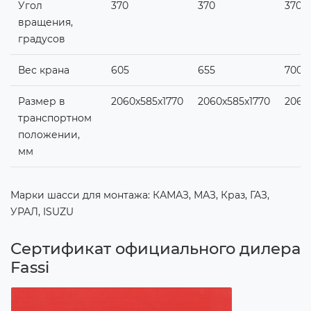
Угол
370
370
370
вращения,
градусов
Вес крана
605
655
700
Размер в
2060x585x1770
2060x585x1770
2060
транспортном
положении,
мм
Марки шасси для монтажа: КАМАЗ, МАЗ, Краз, ГАЗ,
УРАЛ, ISUZU
Сертификат официального дилера
Fassi