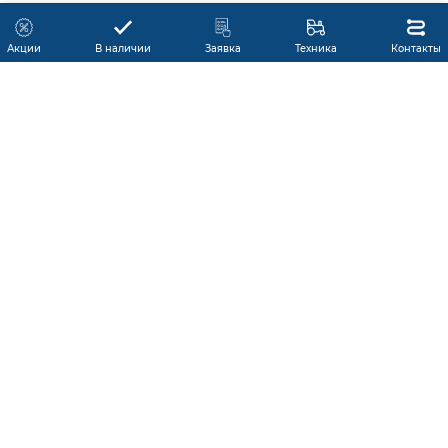
Акции
В наличии
Заявка
Техника
Контакты
КАТАЛОГ ПРОДУКЦИИ
ГАРАНТИЯ
В НАЛИЧИИ
ПРОИЗВОДИТЕЛИ
ПРОИЗВОДСТВО КМУ
ДОСТАВКА
АКЦИИ
ЛИЗИНГ
СЕРВИС
ЗАПЧАСТИ
НОВОСТИ
КОНТАКТЫ